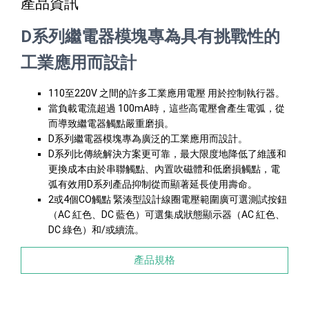
產品資訊
D系列繼電器模塊專為具有挑戰性的
工業應用而設計
110至220V 之間的許多工業應用電壓 用於控制執行器。
當負載電流超過 100mA時，這些高電壓會產生電弧，從
而導致繼電器觸點嚴重磨損。
D系列繼電器模塊專為廣泛的工業應用而設計。
D系列比傳統解決方案更可靠，最大限度地降低了維護和
更換成本由於串聯觸點、內置吹磁體和低磨損觸點，電
弧有效用D系列產品抑制從而顯著延長使用壽命。
2或4個CO觸點 緊湊型設計線圈電壓範圍廣可選測試按鈕
（AC 紅色、DC 藍色）可選集成狀態顯示器（AC 紅色、
DC 綠色）和/或續流。
產品規格